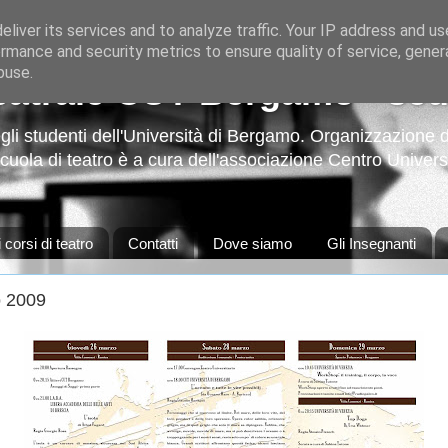
liver its services and to analyze traffic. Your IP address and u
rmance and security metrics to ensure quality of service, gene
buse.
eatrale CUT Bergamo - scuo
li studenti dell'Università di Bergamo. Organizzazione di 
 scuola di teatro è a cura dell'associazione Centro Univer
 corsi di teatro
Contatti
Dove siamo
Gli Insegnanti
o 2009