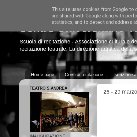
This site uses cookies from Google to de
are shared with Google along with perfo
statistics, and to detect and address a
Centro Universitario T
Scuola di recitazione - Associazione culturale deg
recitazione teatrale. La direzione artistica della
Home page
Corsi di recitazione
Iscrizione ai
TEATRO S.ANDREA
26 - 29 marz
INAUGURAZIONE