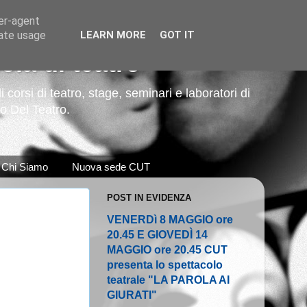
ser-agent
rate usage
LEARN MORE
GOT IT
la di teatro
corsi di teatro, stage, seminari e laboratori di
so Del Teatro.
Chi Siamo
Nuova sede CUT
POST IN EVIDENZA
VENERDì 8 MAGGIO ore
20.45 E GIOVEDÌ 14
MAGGIO ore 20.45 CUT
presenta lo spettacolo
teatrale "LA PAROLA AI
GIURATI"