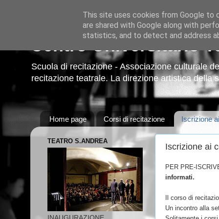
This site uses cookies from Google to de
are shared with Google along with perfo
statistics, and to detect and address a
Centro Universitario T
Scuola di recitazione - Associazione culturale deg
recitazione teatrale. La direzione artistica della
Home page
Corsi di recitazione
Iscrizione ai
TEATRO S.ANDREA
Iscrizione ai c
PER PRE-ISCRIVE
informati.
Il corso di recitaz
Un incontro alla se
INAUGURAZIONE
Solitamente i corsi