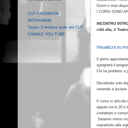
Giorni e orari disp
I CORSI SONO APER
CUT FACEBOOK
INSTAGRAM
INCONTRO INTRODUT
Teatro S.Andrea sede del CUT
città alta, il Tea
CANALE YOU TUBE
Visualizza su m
Il primo appuntamen
spiegherà il progr
Chi ha problemi a p
Deciderete solo dop
venendo a lezione 
Il corso si articola
oppure tra le 20 e 
contattato e comun
Saranno messi inolt
soprattutto alla vigi