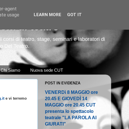
ser-agent
rate usage
LEARN MORE
GOT IT
la di teatro
corsi di teatro, stage, seminari e laboratori di
so Del Teatro.
Chi Siamo
Nuova sede CUT
POST IN EVIDENZA
VENERDì 8 MAGGIO ore
20.45 E GIOVEDÌ 14
.it
e vi terremo
MAGGIO ore 20.45 CUT
presenta lo spettacolo
teatrale "LA PAROLA AI
GIURATI"