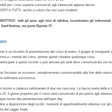
onibili per i corsi saranno comunicati agli interessati appena deciso
TI A TUTTI, anche a coloro che non sono studenti.
TIVO: tutti gli anni, agli inizi di ottobre, incontriamo gli interessati
tro Sant'Andrea, via porta Dipinta 37.
appa
to è un incontro di presentazione del corso di teatro: il gruppo di insegnanti 
amma e i metodi del corso, potrete quindi chiedere qualunque cosa.
artecipare a questi incontri o può arrivare più tardi deve comunicarcelo via ma
o l'incontro se iscrivervi, semplicemente comunicandolo alla fine dello stess
la settimana successiva.
 in lezioni a cadenza settimanale di due ore ciascuna. La fascia oraria delle è t
le 23. Il giorno proposto per il corso sarà comunicato al più presto agli interes
que anche alla presentazione dell'open day
re a disposizione degli iscritti, momenti di approfondimento ulteriore con gli 
lia del saggio finale.