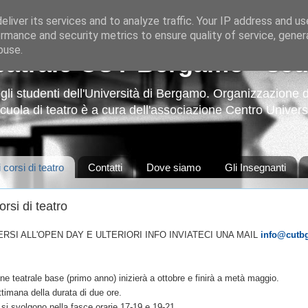
liver its services and to analyze traffic. Your IP address and u
rmance and security metrics to ensure quality of service, gene
buse.
eatrale CUT Bergamo - scuo
li studenti dell'Università di Bergamo. Organizzazione di 
 scuola di teatro è a cura dell'associazione Centro Univer
 corsi di teatro
Contatti
Dove siamo
Gli Insegnanti
orsi di teatro
RSI ALL'OPEN DAY E ULTERIORI INFO INVIATECI UNA MAIL
info@cutbg
ione teatrale base (primo anno) inizierà a ottobre e finirà a metà maggio.
ttimana della durata di due ore.
 si svolgono nella fasce orarie 17-19 e 19-21