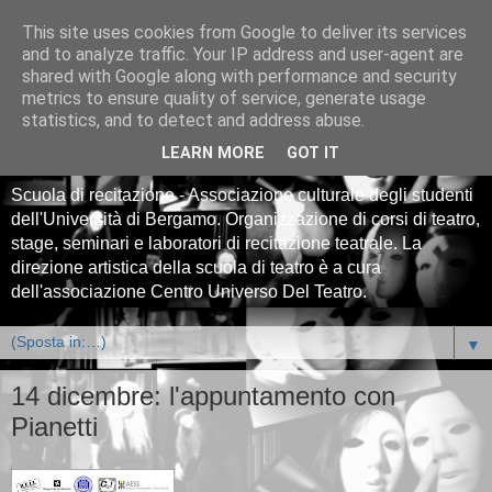
This site uses cookies from Google to deliver its services
Centro Universitario
and to analyze traffic. Your IP address and user-agent are
shared with Google along with performance and security
Teatrale CUT Bergamo -
metrics to ensure quality of service, generate usage
statistics, and to detect and address abuse.
scuola di teatro
LEARN MORE
GOT IT
Scuola di recitazione - Associazione culturale degli studenti
dell'Università di Bergamo. Organizzazione di corsi di teatro,
stage, seminari e laboratori di recitazione teatrale. La
direzione artistica della scuola di teatro è a cura
dell'associazione Centro Universo Del Teatro.
▼
14 dicembre: l'appuntamento con
Pianetti