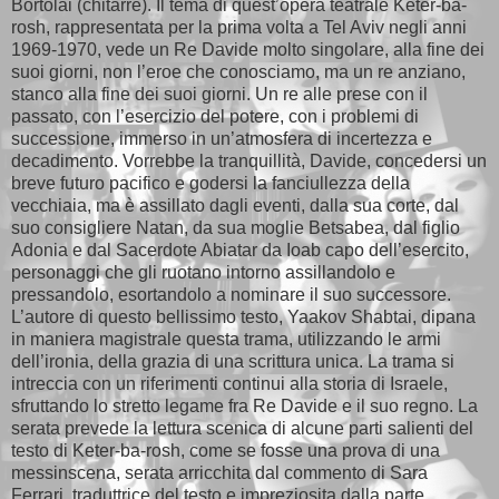
Bortolai (chitarre). Il tema di quest’opera teatrale Keter-ba-
rosh, rappresentata per la prima volta a Tel Aviv negli anni
1969-1970, vede un Re Davide molto singolare, alla fine dei
suoi giorni, non l’eroe che conosciamo, ma un re anziano,
stanco alla fine dei suoi giorni. Un re alle prese con il
passato, con l’esercizio del potere, con i problemi di
successione, immerso in un’atmosfera di incertezza e
decadimento. Vorrebbe la tranquillità, Davide, concedersi un
breve futuro pacifico e godersi la fanciullezza della
vecchiaia, ma è assillato dagli eventi, dalla sua corte, dal
suo consigliere Natan, da sua moglie Betsabea, dal figlio
Adonia e dal Sacerdote Abiatar da Ioab capo dell’esercito,
personaggi che gli ruotano intorno assillandolo e
pressandolo, esortandolo a nominare il suo successore.
L’autore di questo bellissimo testo, Yaakov Shabtai, dipana
in maniera magistrale questa trama, utilizzando le armi
dell’ironia, della grazia di una scrittura unica. La trama si
intreccia con un riferimenti continui alla storia di Israele,
sfruttando lo stretto legame fra Re Davide e il suo regno. La
serata prevede la lettura scenica di alcune parti salienti del
testo di Keter-ba-rosh, come se fosse una prova di una
messinscena, serata arricchita dal commento di Sara
Ferrari, traduttrice del testo e impreziosita dalla parte