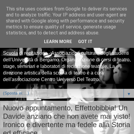
This site uses cookies from Google to deliver its services
Centro Universitario
and to analyze traffic. Your IP address and user-agent are
shared with Google along with performance and security
Teatrale CUT Bergamo -
metrics to ensure quality of service, generate usage
statistics, and to detect and address abuse.
scuola di teatro
LEARN MORE
GOT IT
Scuola di recitazione - Associazione culturale degli studenti
dell'Università di Bergamo. Organizzazione di corsi di teatro,
stage, seminari e laboratori di recitazione teatrale. La
direzione artistica della scuola di teatro è a cura
dell'associazione Centro Universo Del Teatro.
▼
Nuovo appuntamento, Effettobibbia! Un
Davide anziano che non avete mai visto!
Ironico e divertente ma fedele alla Storia
ed efficace.