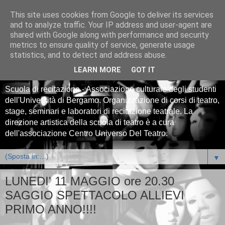
This site uses cookies from Google to deliver its services
Centro Universitario
and to analyze traffic. Your IP address and user-agent are
shared with Google along with performance and security
Teatrale CUT Bergamo -
metrics to ensure quality of service, generate usage
statistics, and to detect and address abuse.
scuola di teatro
LEARN MORE
GOT IT
Scuola di recitazione - Associazione culturale degli studenti
dell'Università di Bergamo. Organizzazione di corsi di teatro,
stage, seminari e laboratori di recitazione teatrale. La
direzione artistica della scuola di teatro è a cura
dell'associazione Centro Universo Del Teatro.
▼
LUNEDI' 11 MAGGIO ore 20.30
SAGGIO SPETTACOLO ALLIEVI
PRIMO ANNO!!!!